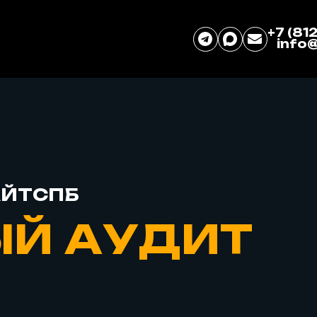
+7 (81
info
САЙТСПБ
Й АУДИТ