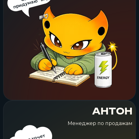
С
ю
п
р
о”!
АНТОН
Менеджер по продажам